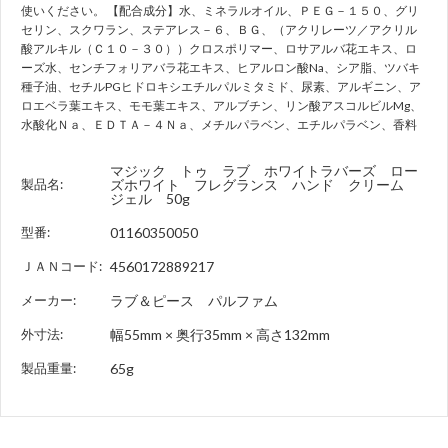
使いください。 【配合成分】水、ミネラルオイル、ＰＥＧ－１５０、グリ
セリン、スクワラン、ステアレス－６、ＢＧ、（アクリレーツ／アクリル
酸アルキル（Ｃ１０－３０））クロスポリマー、ロサアルバ花エキス、ロ
ーズ水、センチフォリアバラ花エキス、ヒアルロン酸Na、シア脂、ツバキ
種子油、セチルPGヒドロキシエチルパルミタミド、尿素、アルギニン、ア
ロエベラ葉エキス、モモ葉エキス、アルブチン、リン酸アスコルビルMg、
水酸化Ｎａ、ＥＤＴＡ－４Ｎａ、メチルパラベン、エチルパラベン、香料
マジック トゥ ラブ ホワイトラバーズ ロー
製品名:
ズホワイト フレグランス ハンド クリーム
ジェル 50g
型番:
01160350050
ＪＡＮコード:
4560172889217
メーカー:
ラブ＆ピース パルファム
外寸法:
幅55mm × 奥行35mm × 高さ132mm
製品重量:
65g