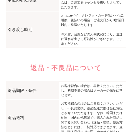
合は、ご注文をキャンセル扱いとさせてい
ただきます。
amazonペイ、クレジットカード払い・代金
引換・後払いの場合、ご注文日から3営業日
以内に発送いたします。
引き渡し時期
※大雪、台風などの天候状況により、運送
に遅れが生じる可能性がございます。ご了
承ください。
返品・不良品について
お客様都合の場合はご容赦ください。ただ
返品期限・条件
し、初期不良の場合はメーカーの保証に準
じます。
お客様都合の場合はご容赦ください。ただ
し、不良品交換、誤品配送交換は当社負担
とさせていただきます。なお、韓国または
返品送料
他国、国内の他店舗でご購入された商品に
関するお問い合わせ（返品・交換、使用方
法など）には、一切対応できかねます。直
接ご購入店舗までお問い合わせください。