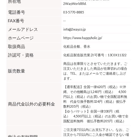
所在地
2WayWorldBld.
電話番号
03-5770-8885
FAX番号
--
メールアドレス
info@2way.co.jp
ホームページ
https://www.happyholic.jp/
取扱商品
化粧品全般、香水
許認可・資格
化粧品製造販売業 許可番号：13C0X11322
商品は在庫限りとさせていただきます。ご
注文いただきました商品が在庫切れの場合
販売数量
は、TEL、またはメールでご連絡差し上げ
ます。
【通常配送】全国一律620円（税込）※沖
縄、その他離島は1,240円（税込） 4,500
円以上（税込）のお買い物で全国配送料無
料 代金引換手数料324円（税込）後払手
商品代金以外の必要料金
数料205円（税込）
【ゆうパケット】全国一律330円（税
込） 4,500円以上（税込）のお買い物で全
国配送料無料 後払手数料205円（税込）
ご注文後7日以内にお支払下さい。なお、ご
注文から7日以内にご入金が確認できない場
申込の有効期限