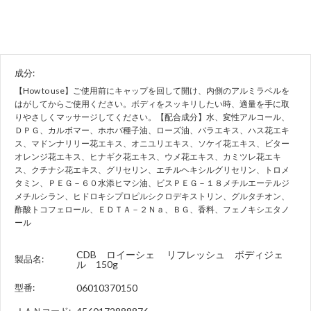
成分:
【How to use】ご使用前にキャップを回して開け、内側のアルミラベルを
はがしてからご使用ください。ボディをスッキリしたい時、適量を手に取
りやさしくマッサージしてください。【配合成分】水、変性アルコール、
ＤＰＧ、カルボマー、ホホバ種子油、ローズ油、バラエキス、ハス花エキ
ス、マドンナリリー花エキス、オニユリエキス、ソケイ花エキス、ビター
オレンジ花エキス、ヒナギク花エキス、ウメ花エキス、カミツレ花エキ
ス、クチナシ花エキス、グリセリン、エチルヘキシルグリセリン、トロメ
タミン、ＰＥＧ－６０水添ヒマシ油、ビスＰＥＧ－１８メチルエーテルジ
メチルシラン、ヒドロキシプロピルシクロデキストリン、グルタチオン、
酢酸トコフェロール、ＥＤＴＡ－２Ｎａ、ＢＧ、香料、フェノキシエタノ
ール
CDB ロイーシェ リフレッシュ ボディジェ
製品名:
ル 150g
型番:
06010370150
ＪＡＮコード: