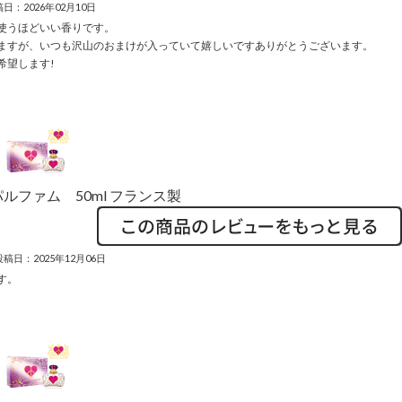
日：2026年02月10日
使うほどいい香りです。
ますが、いつも沢山のおまけが入っていて嬉しいですありがとうございます。
希望します!
ルファム 50ml フランス製
投稿日：2025年12月06日
す。