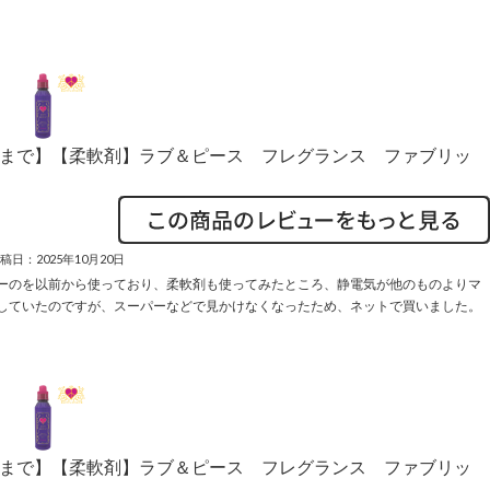
個まで】【柔軟剤】ラブ＆ピース フレグランス ファブリッ
稿日：2025年10月20日
ーのを以前から使っており、柔軟剤も使ってみたところ、静電気が他のものよりマ
していたのですが、スーパーなどで見かけなくなったため、ネットで買いました。
個まで】【柔軟剤】ラブ＆ピース フレグランス ファブリッ